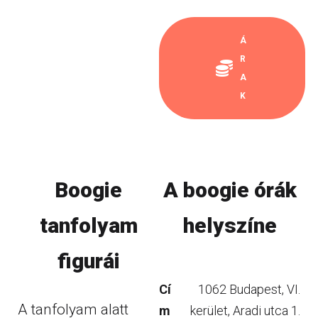
Á
R
A
K
Boogie
A boogie órák
tanfolyam
helyszíne
figurái
Cí
1062 Budapest, VI.
A tanfolyam alatt
m
kerület, Aradi utca 1.