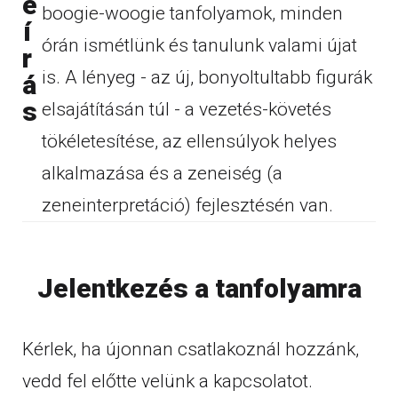
e
boogie-woogie tanfolyamok, minden
í
órán ismétlünk és tanulunk valami újat
r
is. A lényeg - az új, bonyoltultabb figurák
á
s
elsajátításán túl - a vezetés-követés
tökéletesítése, az ellensúlyok helyes
alkalmazása és a zeneiség (a
zeneinterpretáció) fejlesztésén van.
Jelentkezés a tanfolyamra
Kérlek, ha újonnan csatlakoznál hozzánk,
vedd fel előtte velünk a kapcsolatot.