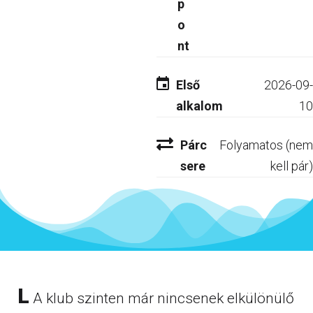
p
o
nt
Első
2026-09-
alkalom
10
Párc
Folyamatos (nem
sere
kell pár)
L
A klub szinten már nincsenek elkülönülő