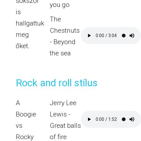
sokszor
you go
is
The
hallgattuk
Chestnuts
meg
- Beyond
őket.
the sea
Rock and roll stílus
A
Jerry Lee
Boogie
Lewis -
vs
Great balls
Rocky
of fire