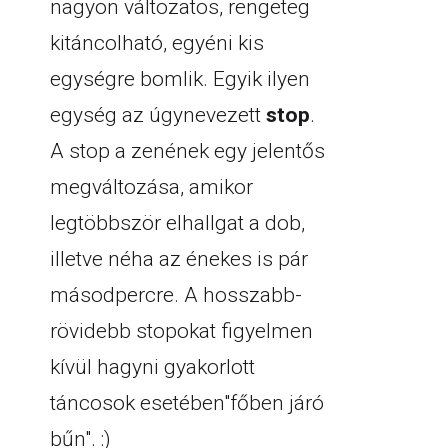
nagyon változatos, rengeteg
kitáncolható, egyéni kis
egységre bomlik. Egyik ilyen
egység az úgynevezett
stop
.
A stop a zenének egy jelentős
megváltozása, amikor
legtöbbször elhallgat a dob,
illetve néha az énekes is pár
másodpercre. A hosszabb-
rövidebb stopokat figyelmen
kívül hagyni gyakorlott
táncosok esetében"főben járó
bűn". :)