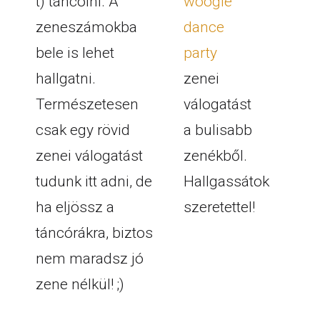
t) táncolni. A
woogie
zeneszámokba
dance
bele is lehet
party
hallgatni.
zenei
Természetesen
válogatást
csak egy rövid
a bulisabb
zenei válogatást
zenékből.
tudunk itt adni, de
Hallgassátok
ha eljössz a
szeretettel!
táncórákra, biztos
nem maradsz jó
zene nélkül! ;)