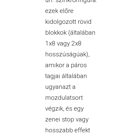
ún. szinkronfigura:
ezek előre
kidolgozott rövid
blokkok (általában
1x8 vagy 2x8
hosszúságúak),
amikor a páros
tagjai általában
ugyanazt a
mozdulatsort
végzik, és egy
zenei stop vagy
hosszabb effekt