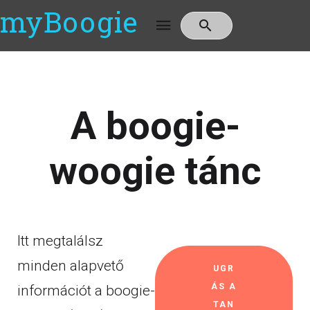
myBoogie
A boogie-
woogie tánc
Itt megtalálsz
minden alapvető
UGR
ÁS A
információt a boogie-
TAN