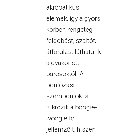
akrobatikus
elemek, így a gyors
körben rengeteg
feldobást, szaltót,
átforulást láthatunk
a gyakorlott
párosoktól. A
pontozási
szempontok is
tükrözik a boogie-
woogie fő
jellemzőit, hiszen