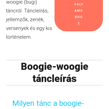
woogie (bugi)
FOLY
táncról. Táncleírás,
AMO
KHO
jellemzők, zenék,
Z
versenyek és egy kis
történelem.
Boogie-woogie
táncleírás
Milyen tánc a boogie-