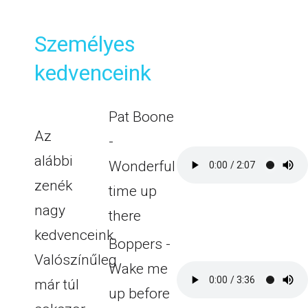
Személyes
kedvenceink
Pat Boone
Az
-
alábbi
Wonderful
zenék
time up
nagy
there
kedvenceink.
Boppers -
Valószínűleg
Wake me
már túl
up before