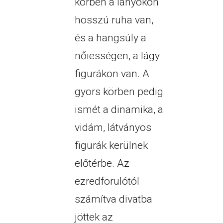
körben a lányokon
hosszú ruha van,
és a hangsúly a
nőiességen, a lágy
figurákon van. A
gyors körben pedig
ismét a dinamika, a
vidám, látványos
figurák kerülnek
előtérbe. Az
ezredforulótól
számítva divatba
jöttek az