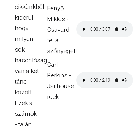
cikkünkből
Fenyő
kiderül,
Miklós -
hogy
Csavard
milyen
fel a
sok
szőnyeget!
hasonlóság
Carl
van a két
Perkins -
tánc
Jailhouse
között.
rock
Ezek a
számok
- talán