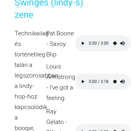
Swinges (lindy-s)
zene
Technikailag
Pat Boone
és
- Savoy
történetileg
Blip
talán a
Louis
legszorosabban
Armstrong
a lindy-
- I've got a
hop-hoz
feeling
kapcsolódik
Ray
a
Gelato -
boogie,