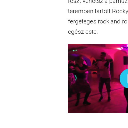
részt vehetsz a párh
teremben tartott Rocky
fergeteges rock and ro
egész este.