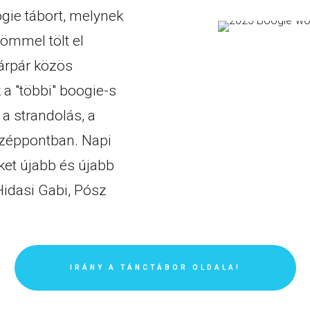
gie tábort, melynek
ömmel tölt el
nárpár közös
 a "többi" boogie-s
a strandolás, a
özéppontban. Napi
eket újabb és újabb
Hidasi Gabi, Pósz
IRÁNY A TÁNCTÁBOR OLDALA!