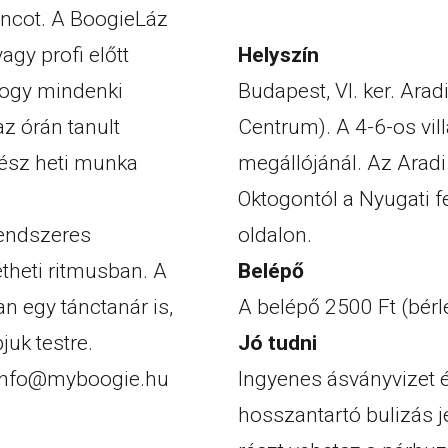
áncot. A BoogieLáz
Helyszín
gy profi előtt
Budapest, VI. ker. Ara
 hogy mindenki
Centrum). A 4-6-os vi
z órán tanult
megállójánál. Az Aradi
gész heti munka
Oktogontól a Nyugati fe
oldalon.
rendszeres
Belépő
étheti ritmusban. A
A belépő 2500 Ft (bérle
n egy tánctanár is,
Jó tudni
juk testre.
Ingyenes ásványvizet é
info@myboogie.hu
hosszantartó bulizás 