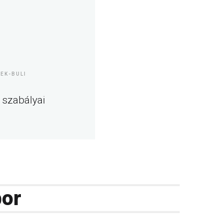
KEK-BULI
 szabályai
bor