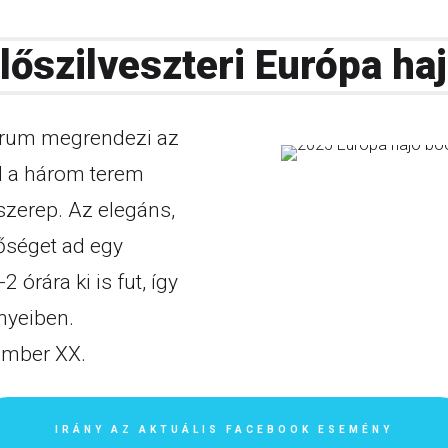
lőszilveszteri Európa ha
trum megrendezi az
ol a három terem
szerep. Az elegáns,
tőséget ad egy
 órára ki is fut, így
nyeiben.
ember XX.
IRÁNY AZ AKTUÁLIS FACEBOOK ESEMÉNY