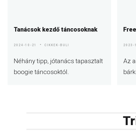
Tanácsok kezdő táncosoknak
Free
2024-10-21
CIKKEK-BULI
2023-
Néhány tipp, jótanács tapasztalt
Az a
boogie táncosoktól.
bárk
Tr