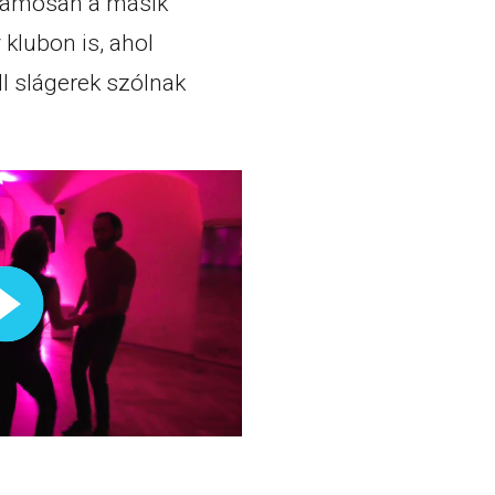
uzamosan a másik
 klubon is, ahol
ll slágerek szólnak