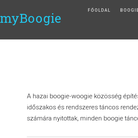
FŐOLDAL
BOOGI
myBoogie
A hazai boogie-woogie közösség építés
időszakos és rendszeres táncos rendezv
számára nyitottak, minden boogie tánco