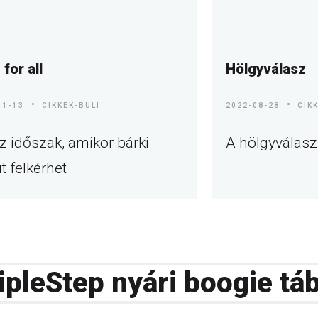
 for all
Hölgyválasz
11-13
CIKKEK-BULI
2022-08-28
CIK
z időszak, amikor bárki
A hölgyválasz
it felkérhet
ipleStep nyári boogie tá