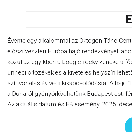
E
Évente egy alkalommal az Oktogon Tánc Cen
előszilveszteri Európa hajó rendezvényét, ah
közül az egyikben a boogie-rocky zenéké a fő
ünnepi öltözékek és a kivételes helyszín lehe
színvonalas év végi kikapcsolódásra. A hajó 1-2
a Dunáról gyönyörködhetünk Budapest esti fé
Az aktuális dátum és FB esemény: 2025. dec