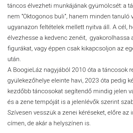
táncos élvezheti munkájának gyümölcsét: a t
nem "Oktogonos buli", hanem minden tanuló va
ugyanazon feltételek mellett nyitva áll. A cél,
élvezhesse a kedvenc zenéit, gyakorolhassa a
figurákat, vagy éppen csak kikapcsoljon az e
után.
A BoogieLáz nagyjából 2010 óta a táncosok 
gyülekezőhelye eleinte havi, 2023 óta pedig k
kezdőbb táncosokat segítendő mindig jelen va
és a zene tempóját is a jelenlévők szerint szab
Szívesen vesszük a zenei kéréseket, előre az
címen, de akár a helyszínen is.