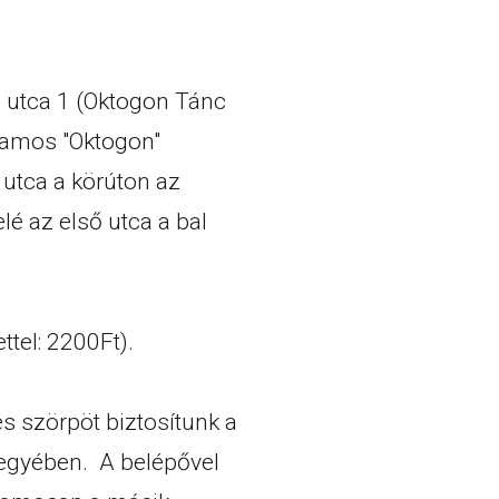
di utca 1 (Oktogon Tánc
llamos "Oktogon"
 utca a körúton az
lé az első utca a bal
ttel: 2200Ft).
s szörpöt biztosítunk a
jegyében. A belépővel