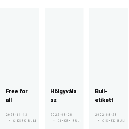
Free for
Hölgyvála
Buli-
all
sz
etikett
2023-11-13
2022-08-28
2022-08-28
CIKKEK-BULI
CIKKEK-BULI
CIKKEK-BULI