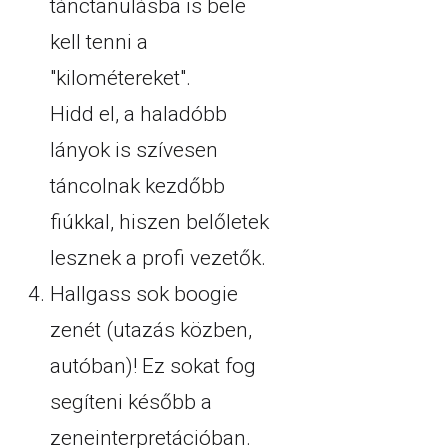
tánctanulásba is bele
kell tenni a
"kilométereket".
Hidd el, a haladóbb
lányok is szívesen
táncolnak kezdőbb
fiúkkal, hiszen belőletek
lesznek a profi vezetők.
Hallgass sok boogie
zenét (utazás közben,
autóban)! Ez sokat fog
segíteni később a
zeneinterpretációban.