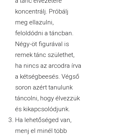
a tánc élvezetére
koncentrálj. Próbálj
meg ellazulni,
feloldódni a táncban.
Négy-öt figurával is
remek tánc születhet,
ha nincs az arcodra írva
a kétségbeesés. Végső
soron azért tanulunk
táncolni, hogy élvezzük
és kikapcsolódjunk.
Ha lehetőséged van,
menj el minél több