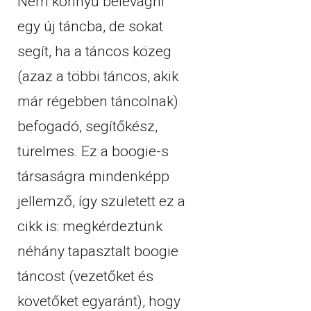
Nem könnyű belevágni
egy új táncba, de sokat
segít, ha a táncos közeg
(azaz a többi táncos, akik
már régebben táncolnak)
befogadó, segítőkész,
türelmes. Ez a boogie-s
társaságra mindenképp
jellemző, így született ez a
cikk is: megkérdeztünk
néhány tapasztalt boogie
táncost (vezetőket és
követőket egyaránt), hogy