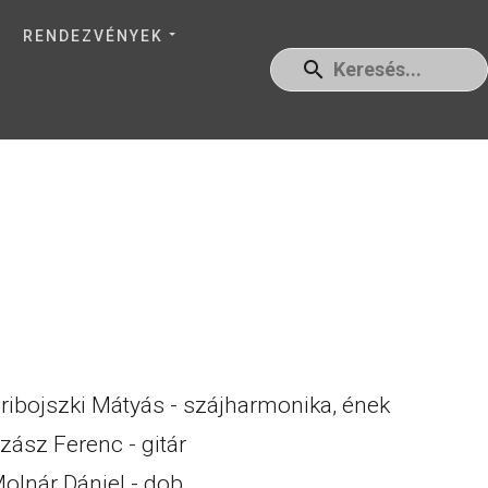
RENDEZVÉNYEK
ribojszki Mátyás - szájharmonika, ének
zász Ferenc - gitár
olnár Dániel - dob