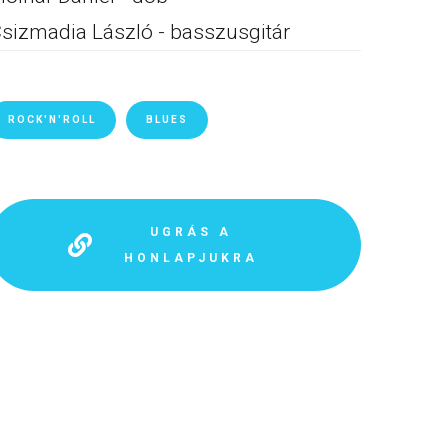
sizmadia László - basszusgitár
ROCK'N'ROLL
BLUES
UGRÁS A
HONLAPJUKRA