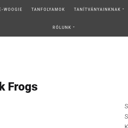
E-WOOGIE
TANFOLYAMOK
TANÍTVÁNYAINKNAK
RÓLUNK
k Frogs
S
S
K