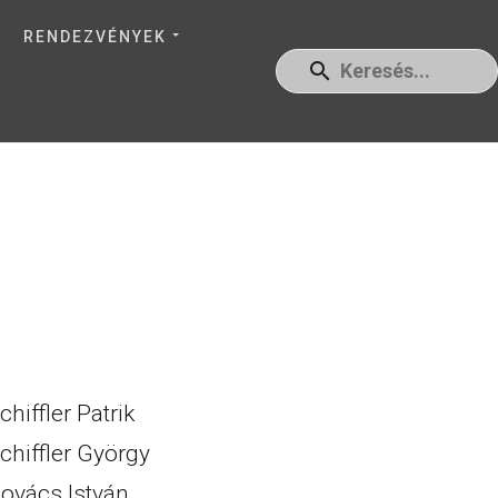
RENDEZVÉNYEK
chiffler Patrik
chiffler György
ovács István