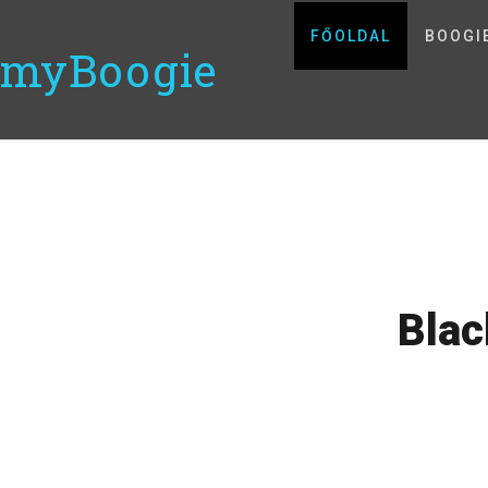
FŐOLDAL
BOOGI
myBoogie
Blac