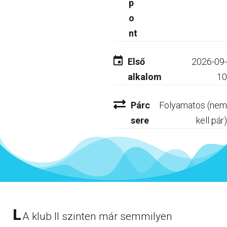
p
o
nt
Első
2026-09-
alkalom
10
Párc
Folyamatos (nem
sere
kell pár)
L
A klub II szinten már semmilyen