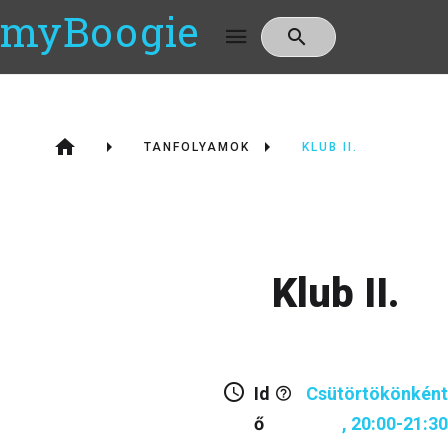
myBoogie
TANFOLYAMOK
KLUB II.
Klub II.
Id
Csütörtökönként
ő
, 20:00-21:30