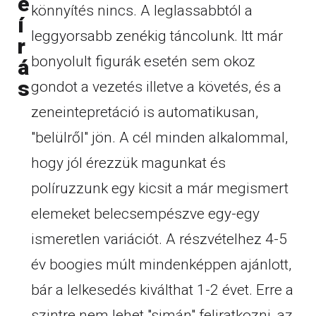
e
könnyítés nincs. A leglassabbtól a
í
leggyorsabb zenékig táncolunk. Itt már
r
bonyolult figurák esetén sem okoz
á
s
gondot a vezetés illetve a követés, és a
zeneintepretáció is automatikusan,
"belülről" jön. A cél minden alkalommal,
hogy jól érezzük magunkat és
políruzzunk egy kicsit a már megismert
elemeket belecsempészve egy-egy
ismeretlen variációt. A részvételhez 4-5
év boogies múlt mindenképpen ajánlott,
bár a lelkesedés kiválthat 1-2 évet. Erre a
szintre nem lehet "simán" feliratkozni, az